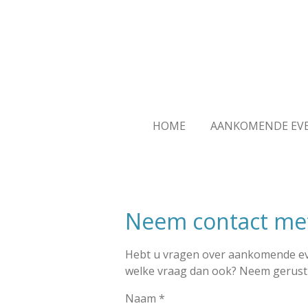
Ga
direct
naar
de
hoofdinhoud
HOME
AANKOMENDE EV
Neem contact me
Hebt u vragen over aankomende ev
welke vraag dan ook? Neem gerust 
Naam *